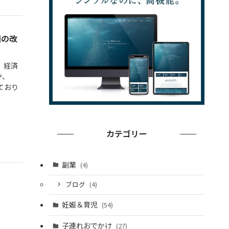
圏の改
）経済
や、
ており
カテゴリー
副業
(4)
ブログ
(4)
妊娠＆育児
(54)
子連れおでかけ
(27)