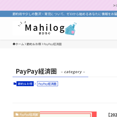
>
節約術や少しの贅沢・育児について、ゼロから始めるあなたに情報をお
ホーム
節約＆お得
PayPay経済圏
PayPay経済圏
– category –
節約＆お得
PayPay経済圏
【20
PayPay経済圏