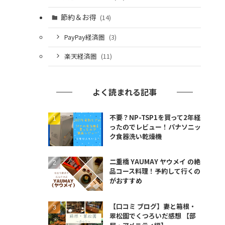
節約＆お得
(14)
PayPay経済圏
(3)
楽天経済圏
(11)
よく読まれる記事
不要？NP-TSP1を買って2年経
ったのでレビュー！パナソニッ
ク食器洗い乾燥機
二重橋 YAUMAY ヤウメイ の絶
品コース料理！予約して行くの
がおすすめ
【口コミ ブログ】妻と箱根・
翠松園でくつろいだ感想 【部