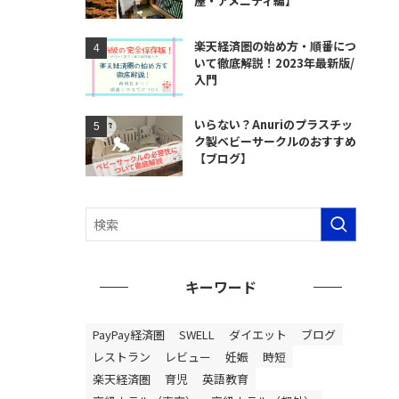
屋・アメニティ編】
楽天経済圏の始め方・順番につ
いて徹底解説！2023年最新版/
入門
いらない？Anuriのプラスチッ
ク製ベビーサークルのおすすめ
【ブログ】
キーワード
PayPay経済圏
SWELL
ダイエット
ブログ
レストラン
レビュー
妊娠
時短
楽天経済圏
育児
英語教育