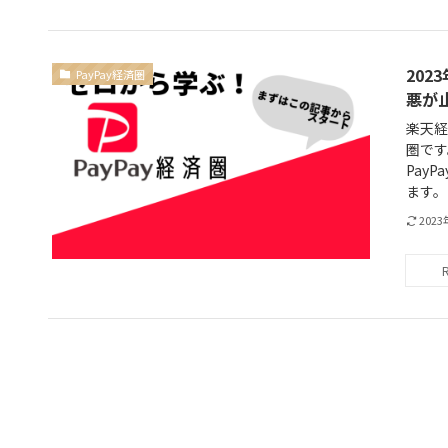
20
PayPay経済圏
悪が
楽天経
圏です
Pay
ます。
202