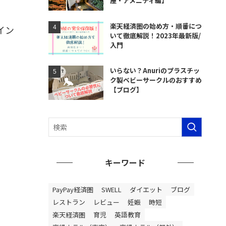
屋・アメニティ編】
楽天経済圏の始め方・順番につ
イン
いて徹底解説！2023年最新版/
入門
いらない？Anuriのプラスチッ
ク製ベビーサークルのおすすめ
【ブログ】
キーワード
PayPay経済圏
SWELL
ダイエット
ブログ
レストラン
レビュー
妊娠
時短
楽天経済圏
育児
英語教育