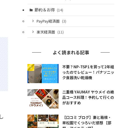
節約＆お得
(14)
PayPay経済圏
(3)
楽天経済圏
(11)
よく読まれる記事
不要？NP-TSP1を買って2年経
ったのでレビュー！パナソニッ
ク食器洗い乾燥機
二重橋 YAUMAY ヤウメイ の絶
品コース料理！予約して行くの
がおすすめ
し
【口コミ ブログ】妻と箱根・
翠松園でくつろいだ感想 【部